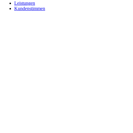
Leistungen
Kundenstimmen
SEMI Gar
SEMI Gar
SEMI Gart