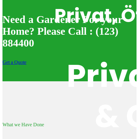
Privat, 
Need a Gardener For your
Home? Please Call : (123)
884400
Priv
Get a Quote
& 
What we Have Done