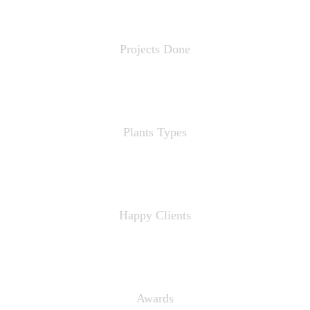
4050
Projects Done
1023
Plants Types
2950
Happy Clients
3350
Awards