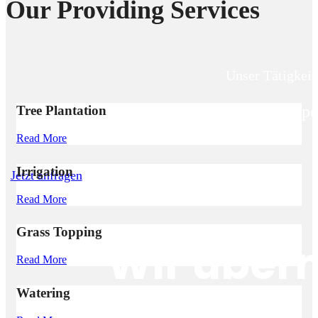
Our Providing Services
Unser Tätigkei
Unser Tätigkeitssp
Tree Plantation
Read More
Irrigation
Jetzt anfragen
Read More
Grass Topping
Wir über
Read More
Watering