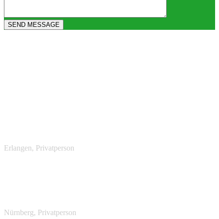
Haben von SEMI Gartenbau unsere Einfahrt pflastern und
bepflanzen lassen und sind mehr als zufrieden.
Andreas W.
Erlangen, Privatperson
Die Angestellten von SEMI waren pünktlich, gründlich, stets
freundlich und das Angebot war dazu noch unschlagbar.
Jens B.
Nürnberg, Privatperson